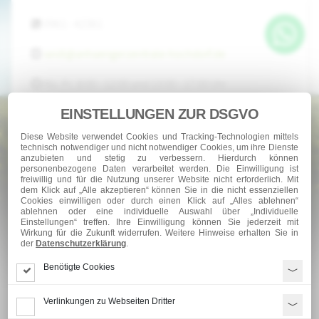
0961 - 42361
seidl@anhaengerzentrale-hochdorf.de
Mo.-Fr.: 8:00 - 12:00 und 13:00 - 17:00 Uhr
Sa u. So: Geschlossen!
EINSTELLUNGEN ZUR DSGVO
Liebe Kunden/innen bitte einplanen,
wir
Diese Website verwendet Cookies und Tracking-Technologien mittels
technisch notwendiger und nicht notwendiger Cookies, um ihre Dienste
machen Betriebsurlaub vom 10.08.2026 -
anzubieten und stetig zu verbessern. Hierdurch können
personenbezogene Daten verarbeitet werden. Die Einwilligung ist
freiwillig und für die Nutzung unserer Website nicht erforderlich. Mit
21.08.2026
, in dieser Zeit ist unsere Firma
dem Klick auf „Alle akzeptieren“ können Sie in die nicht essenziellen
Cookies einwilligen oder durch einen Klick auf „Alles ablehnen“
geschlossen!
ablehnen oder eine individuelle Auswahl über „Individuelle
Einstellungen“ treffen. Ihre Einwilligung können Sie jederzeit mit
Ab Montag, 24.08.2026 sind wir wieder für Sie
Wirkung für die Zukunft widerrufen. Weitere Hinweise erhalten Sie in
der
Datenschutzerklärung
.
da!
Benötigte Cookies
Verlinkungen zu Webseiten Dritter