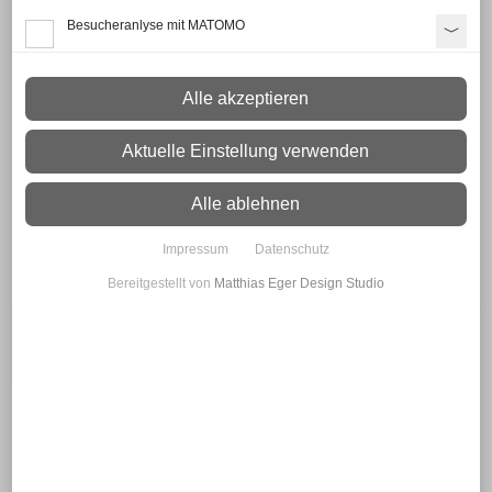
Besucheranlyse mit MATOMO
Herzlich willkommen - Welcome -
Alle akzeptieren
Vítejte
Wir sprechen
deutsch
Aktuelle Einstellung verwenden
englisch und
tschechisch
Alle ablehnen
Impressum
Datenschutz
Navigation
Bereitgestellt von
Matthias Eger Design Studio
Alle Angebote auf Kleinanzeigen.de öffnen
Anhänger
Zubehör
Unsinn C6 2630-14-1500
Vermietung