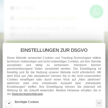
0961 - 42361
seidl@anhaengerzentrale-hochdorf.de
Mo.-Fr.: 8:00 - 12:00 und 13:00 - 17:00 Uhr
Sa u. So: Geschlossen!
Liebe Kunden/innen bitte einplanen,
wir
EINSTELLUNGEN ZUR DSGVO
machen Betriebsurlaub vom 10.08.2026 -
Diese Website verwendet Cookies und Tracking-Technologien mittels
21.08.2026
, in dieser Zeit ist unsere Firma
technisch notwendiger und nicht notwendiger Cookies, um ihre Dienste
anzubieten und stetig zu verbessern. Hierdurch können
personenbezogene Daten verarbeitet werden. Die Einwilligung ist
geschlossen!
freiwillig und für die Nutzung unserer Website nicht erforderlich. Mit
dem Klick auf „Alle akzeptieren“ können Sie in die nicht essenziellen
Ab Montag, 24.08.2026 sind wir wieder für Sie
Cookies einwilligen oder durch einen Klick auf „Alles ablehnen“
ablehnen oder eine individuelle Auswahl über „Individuelle
da!
Einstellungen“ treffen. Ihre Einwilligung können Sie jederzeit mit
Wirkung für die Zukunft widerrufen. Weitere Hinweise erhalten Sie in
der
Datenschutzerklärung
.
Benötigte Cookies