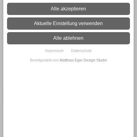
Alle akzeptieren
Aktuelle Einstellung verwenden
Herzlich willkommen - Welcome -
Vítejte
Wir sprechen
deutsch
Alle ablehnen
englisch und
tschechisch
Impressum
Datenschutz
Bereitgestellt von
Matthias Eger Design Studio
Navigation
Alle Angebote auf Kleinanzeigen.de öffnen
Anhänger
Zubehör
Impressum
Vermietung