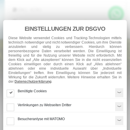
0961 - 42361
seidl@anhaengerzentrale-hochdorf.de
EINSTELLUNGEN ZUR DSGVO
Mo.-Fr.: 8:00 - 12:00 und 13:00 - 17:00 Uhr
Diese Website verwendet Cookies und Tracking-Technologien mittels
Sa u. So: Geschlossen!
technisch notwendiger und nicht notwendiger Cookies, um ihre Dienste
anzubieten und stetig zu verbessern. Hierdurch können
personenbezogene Daten verarbeitet werden. Die Einwilligung ist
Liebe Kunden/innen bitte einplanen,
wir
freiwillig und für die Nutzung unserer Website nicht erforderlich. Mit
dem Klick auf „Alle akzeptieren“ können Sie in die nicht essenziellen
machen Betriebsurlaub vom 10.08.2026 -
Cookies einwilligen oder durch einen Klick auf „Alles ablehnen“
ablehnen oder eine individuelle Auswahl über „Individuelle
Einstellungen“ treffen. Ihre Einwilligung können Sie jederzeit mit
21.08.2026
, in dieser Zeit ist unsere Firma
Wirkung für die Zukunft widerrufen. Weitere Hinweise erhalten Sie in
der
Datenschutzerklärung
.
geschlossen!
Benötigte Cookies
Ab Montag, 24.08.2026 sind wir wieder für Sie
da!
Verlinkungen zu Webseiten Dritter
Besucheranlyse mit MATOMO